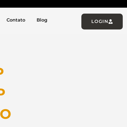
Contato
Blog
LOGIN
P
P
IO