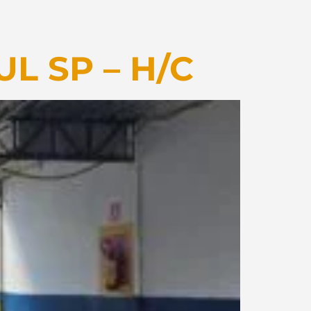
L SP – H/C