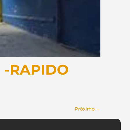
 -RAPIDO
Próximo
→