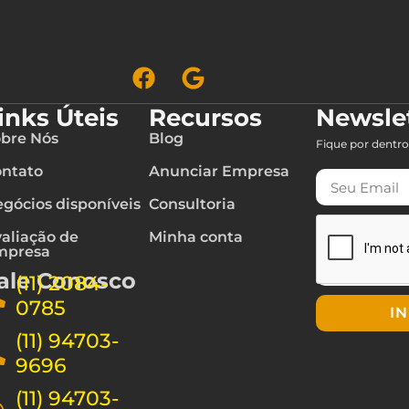
inks Úteis
Recursos
Newsle
bre Nós
Blog
Fique por dentro
ntato
Anunciar Empresa
gócios disponíveis
Consultoria
aliação de
Minha conta
mpresa
ale Conosco
(11) 2084-
0785
I
(11) 94703-
9696
(11) 94703-