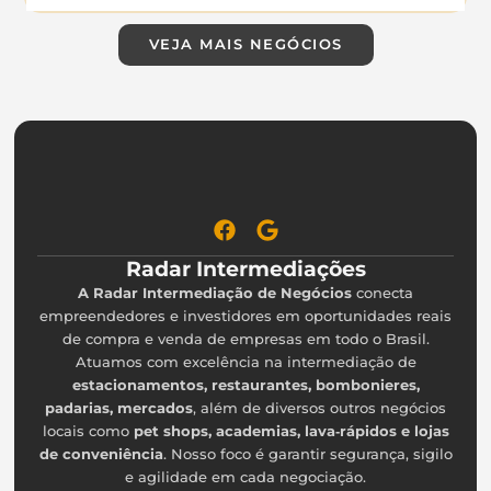
estratégica oferece potencial para expansão de
serviços . A venda ocorre por motivos de
VEJA MAIS NEGÓCIOS
realocação de investimentos do proprietário,
representando uma rara chance de adquirir um
empreendimento já consolidado e com projeção
de crescimento em um mercado estável e
regulamentado.
Duvidas ou informaçoes falar com o Rr Luiz (13)
981404028
Radar Intermediações
A Radar Intermediação de Negócios
conecta
empreendedores e investidores em oportunidades reais
de compra e venda de empresas em todo o Brasil.
Atuamos com excelência na intermediação de
estacionamentos, restaurantes, bombonieres,
padarias, mercados
, além de diversos outros negócios
locais como
pet shops, academias, lava‑rápidos e lojas
de conveniência
. Nosso foco é garantir segurança, sigilo
e agilidade em cada negociação.