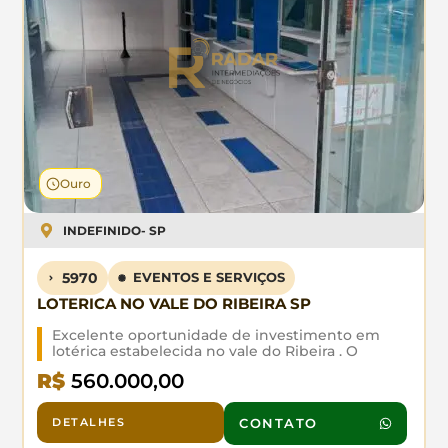
Ouro
INDEFINIDO
- SP
5970
EVENTOS E SERVIÇOS
LOTERICA NO VALE DO RIBEIRA SP
Excelente oportunidade de investimento em
lotérica estabelecida no vale do Ribeira . O
negócio está localizado em região central da
R$
560.000,00
cidade , com carência de concorrência direta,
garantindo uma clientela cativa e fluxo
constante. A operação apresenta sólida
DETALHES
CONTATO
rentabilidade e baixa sazonalidade,
características do segmento. A localização