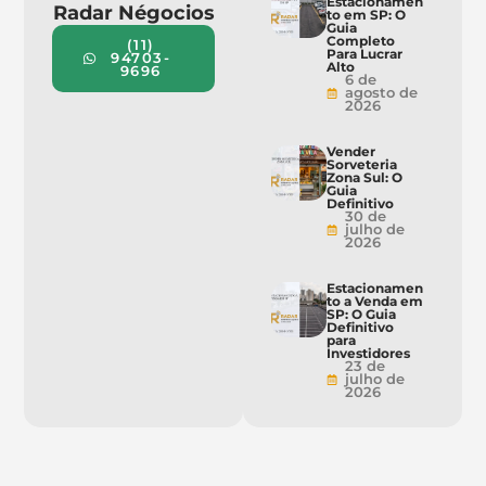
Estacionamen
Radar Négocios
to em SP: O
Guia
Completo
(11)
Para Lucrar
94703-
Alto
9696
6 de
agosto de
2026
Vender
Sorveteria
Zona Sul: O
Guia
Definitivo
30 de
julho de
2026
Estacionamen
to a Venda em
SP: O Guia
Definitivo
para
Investidores
23 de
julho de
2026