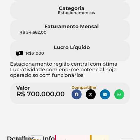
Categoria
Estacionamentos
Faturamento Mensal
R$ 54.662,00
Lucro Líquido
R$31000
Estacionamento região central com ótima
Lucratividade com enorme potencial hoje
operado so com funcionários
Valor
Compartilhe
R$ 700.000,00
Detalhes
Info.
Nº.
Tempo
Horário