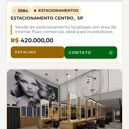
5984
ESTACIONAMENTOS
ESTACIONAMENTO CENTRO_ SP
Venda de estacionamento localizado em área de
intenso fluxo comercial, ideal para investidores
que buscam um negócio consolidado com alta
R$
420.000,00
demanda. O ponto oferece visibilidade
privilegiada e fácil acesso, atendendo a um
público diário de cliente e serviço Agende sua
DETALHES
CONTATO
visita e avalie pessoalmente.