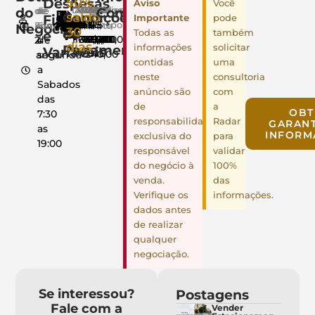
Despesas
50%
Você
Aviso
do
Complementares
DAS
Aluguel
FGTS
INSS
Luz
Água
Telefone
Vale
Salários
IPTU
de
de
de
Condições
saldo
Fixas
pode
Importante
R$
R$
8%
11%
R$
R$
R$
R$
R$
Transporte
Negócio
Funcionários
contrato
Funcionamento
30
de
Todas as
também
e
1.781,00
16.291,00
350,00
484,00
150,00
R$
6.500,00
0,00
2
4
de
dias
Pagamento
informações
solicitar
Variáveis
240,00
anos
segunda
contidas
uma
a
neste
consultoria
Sabados
anúncio são
com
das
de
a
OBT
7:30
responsabilidade
Radar
GARANT
as
INFORM
exclusiva do
para
19:00
responsável
validar
do negócio à
100%
venda.
das
Verifique os
informações.
dados antes
de realizar
qualquer
negociação.
Se interessou?
Postagens
Fale com a
Vender