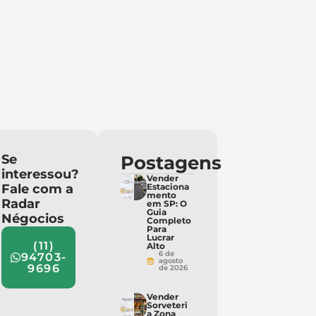
Se
Postagens
interessou?
Vender
Fale com a
Estaciona
mento
Radar
em SP: O
Guia
Négocios
Completo
Para
Lucrar
(11)
Alto
6 de
94703-
agosto
9696
de 2026
Vender
Sorveteri
a Zona