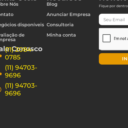
bre Nós
Blog
Fique por dentro
ntato
Anunciar Empresa
gócios disponíveis
Consultoria
aliação de
Minha conta
mpresa
ale Conosco
(11) 2084-
0785
I
(11) 94703-
9696
(11) 94703-
9696