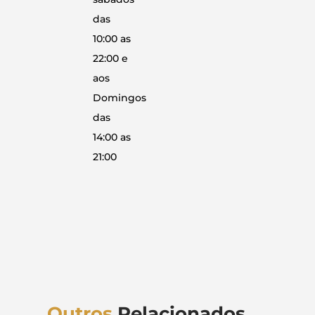
das
10:00 as
22:00 e
aos
Domingos
das
14:00 as
21:00
Outros
Relacionados