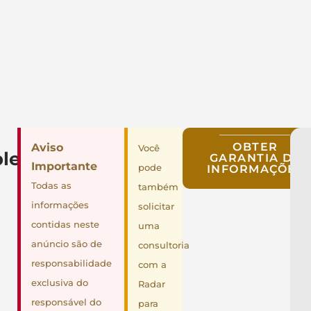
OBTER
Aviso
Você
lementares
GARANTIA DE
Importante
pode
INFORMAÇÕES
Todas as
também
informações
solicitar
contidas neste
uma
anúncio são de
consultoria
responsabilidade
com a
exclusiva do
Radar
responsável do
para