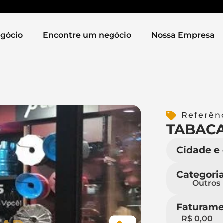
gócio
Encontre um negócio
Nossa Empresa
Referên
TABAC
Cidade e
Categori
Outros
Faturame
R$ 0,00