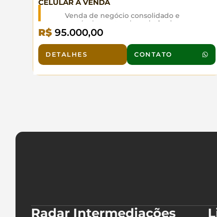
CELULAR Á VENDA
Venda de negócio consolidado e
rentável no setor de assistência
R$
95.000,00
técnica para celulares, localizado em
Vila Progredior, São Paulo. A loja
possui carteira de clientes fidelizada
e fluxo constante de serviços,
DETALHES
CONTATO
destacando-se pela qualidade e
agilidade nos reparos. Localização
estratégica em área com grande
circulação de pessoas e fácil acesso,
próxima a pontos comerciais e
residenciais, garantindo visibilidade
e demanda contínua. O negócio
opera com margens atrativas e baixo
custo operacional, com potencial de
crescimento via expansão de
serviços, parcerias com operadoras e
venda de acessórios. Motivo da
venda: mudança de planos pessoais
do proprietário. Oportunidade única
para empreendedor que busca
negócio pronto e lucrativo no setor
de tecnologia.
Radar Intermediações
L