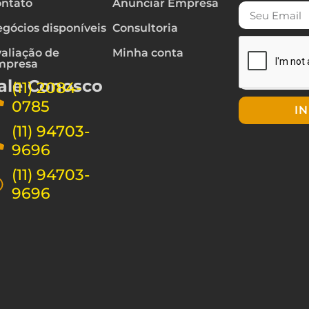
ntato
Anunciar Empresa
gócios disponíveis
Consultoria
aliação de
Minha conta
mpresa
ale Conosco
(11) 2084-
0785
I
(11) 94703-
9696
(11) 94703-
9696