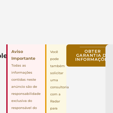
OBTER
Aviso
Você
lementares
GARANTIA DE
Importante
pode
INFORMAÇÕES
Todas as
também
informações
solicitar
contidas neste
uma
anúncio são de
consultoria
responsabilidade
com a
exclusiva do
Radar
responsável do
para