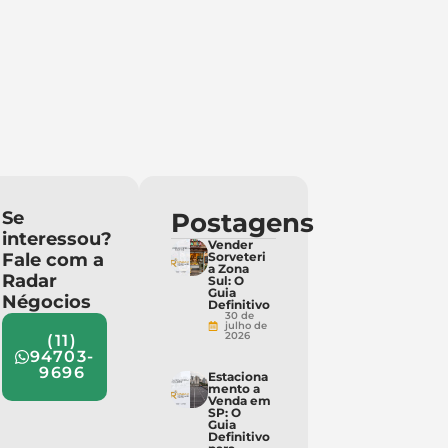
Se
Postagens
interessou?
Vender
Fale com a
Sorveteri
a Zona
Radar
Sul: O
Guia
Négocios
Definitivo
30 de
julho de
2026
(11)
94703-
9696
Estaciona
mento a
Venda em
SP: O
Guia
Definitivo