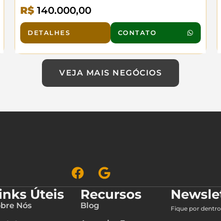
ônibus interestadual, com fluxo garantido de 65
R$
140.000,00
ônibus/dia nos picos. Público cativo de
passageiros em trânsito - demanda constante e
crescente. Infraestrutura completa, operação
DETALHES
CONTATO
otimizada e potencial expansivo. Excelente
retorno com baixo investimento inicial.
Oportunidade para investidores visionários!
(Venda por motivo de Saúde)
VEJA MAIS NEGÓCIOS
inks Úteis
Recursos
Newsle
bre Nós
Blog
Fique por dentro