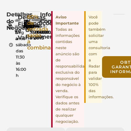
Detalhes
Info.
Nº.
Tempo
Horário
Despesas
60%
Você
Aviso
do
Complementares
DAS
Aluguel
FGTS
INSS
Luz
Água
Salários
de
de
de
Condições
de
Fixas
pode
Importante
R$
R$
8%
11%
R$
R$
R$
Negócio
Funcionários
contrato
Funcionamento
entrada
de
Todas as
também
e
3.500,00
8.000,00
2.500,00
800,00
24.000,00
11
5
Seg
saldo
Pagamento
informações
solicitar
Variáveis
anos
à
a
contidas
uma
sábado
combinar
neste
consultoria
das
anúncio são
com
11:30
de
a
OBT
às
responsabilidade
Radar
GARANT
16:00
INFORM
exclusiva do
para
h
responsável
validar
do negócio à
100%
venda.
das
Verifique os
informações.
dados antes
de realizar
qualquer
negociação.