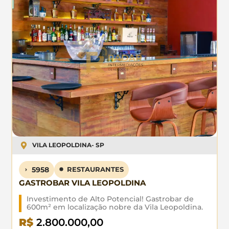
VILA LEOPOLDINA
- SP
5958
RESTAURANTES
GASTROBAR VILA LEOPOLDINA
Investimento de Alto Potencial! Gastrobar de
600m² em localização nobre da Vila Leopoldina.
Três ambientes distintos (varanda, salão e jardim)
R$
2.800.000,00
totalmente equipados. Perfeito para eventos