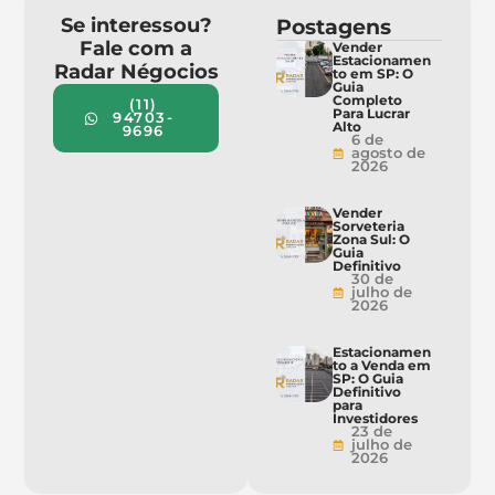
Se interessou?
Postagens
Fale com a
Vender
Estacionamen
Radar Négocios
to em SP: O
Guia
Completo
(11)
Para Lucrar
94703-
Alto
9696
6 de
agosto de
2026
Vender
Sorveteria
Zona Sul: O
Guia
Definitivo
30 de
julho de
2026
Estacionamen
to a Venda em
SP: O Guia
Definitivo
para
Investidores
23 de
julho de
2026