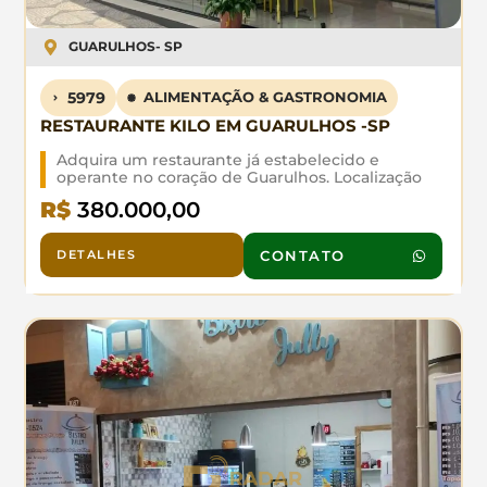
GUARULHOS
- SP
5979
ALIMENTAÇÃO & GASTRONOMIA
RESTAURANTE KILO EM GUARULHOS -SP
Adquira um restaurante já estabelecido e
operante no coração de Guarulhos. Localização
privilegiada com alto fluxo de público, ideal para
R$
380.000,00
quem busca um negócio com retorno rápido.
Infraestrutura completa, equipe treinada e
carteira de clientes fiel. Potencial comprovado e
DETALHES
CONTATO
margens atrativas. Perfeito para investidor que
deseja entrar no mercado gastronômico sem
começar do zero. Agende uma visita e analise os
números.