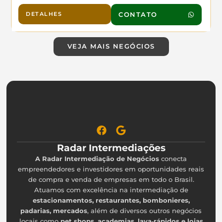
sociais e corporativos, com enorme potencial de
expansão. Negócio pronto para operar e lucrar.
DETALHES
CONTATO
Agende sua visita!
VEJA MAIS NEGÓCIOS
Radar Intermediações
A Radar Intermediação de Negócios
conecta
empreendedores e investidores em oportunidades reais
de compra e venda de empresas em todo o Brasil.
Atuamos com excelência na intermediação de
estacionamentos, restaurantes, bombonieres,
padarias, mercados
, além de diversos outros negócios
locais como
pet shops, academias, lava‑rápidos e lojas