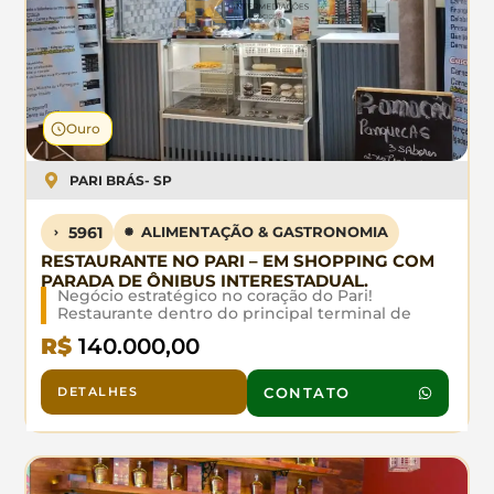
Ouro
PARI BRÁS
- SP
5961
ALIMENTAÇÃO & GASTRONOMIA
RESTAURANTE NO PARI – EM SHOPPING COM
PARADA DE ÔNIBUS INTERESTADUAL.
Negócio estratégico no coração do Pari!
Restaurante dentro do principal terminal de
ônibus interestadual, com fluxo garantido de 65
R$
140.000,00
ônibus/dia nos picos. Público cativo de
passageiros em trânsito - demanda constante e
crescente. Infraestrutura completa, operação
DETALHES
CONTATO
otimizada e potencial expansivo. Excelente
retorno com baixo investimento inicial.
Oportunidade para investidores visionários!
(Venda por motivo de Saúde)