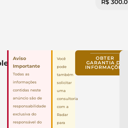
R$ 300.
OBTER
Aviso
Você
lementares
GARANTIA DE
Importante
pode
INFORMAÇÕES
Todas as
também
informações
solicitar
contidas neste
uma
anúncio são de
consultoria
responsabilidade
com a
exclusiva do
Radar
responsável do
para