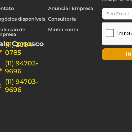
ntato
Anunciar Empresa
gócios disponíveis
Consultoria
aliação de
Minha conta
mpresa
ale Conosco
(11) 2084-
0785
I
(11) 94703-
9696
(11) 94703-
9696