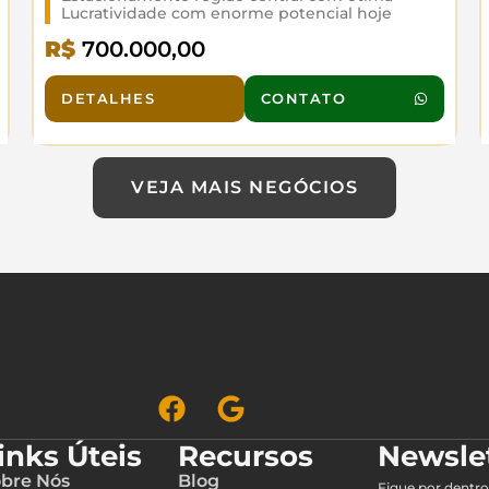
Lucratividade com enorme potencial hoje
operado so com funcionários
R$
700.000,00
DETALHES
CONTATO
VEJA MAIS NEGÓCIOS
inks Úteis
Recursos
Newsle
bre Nós
Blog
Fique por dentro