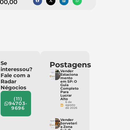
000,00
Se
Postagens
interessou?
Vender
Fale com a
Estaciona
mento
Radar
em SP: O
Guia
Négocios
Completo
Para
Lucrar
(11)
Alto
6 de
94703-
agosto
9696
de 2026
Vender
Sorveteri
a Zona