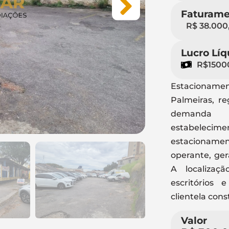
Faturame
R$ 38.000
Lucro Líq
R$1500
Estacioname
Palmeiras, re
demanda 
estabeleci
estacionamen
operante, ger
A localizaçã
escritórios 
clientela con
Valor