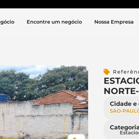
gócio
Encontre um negócio
Nossa Empresa
Referên
ESTAC
NORTE
Cidade e
SAO-PAUL
Categori
Estaci