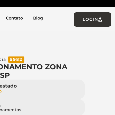
Contato
Blog
LOGIN
cia
5982
IONAMENTO ZONA
-SP
 estado
O
a
onamentos