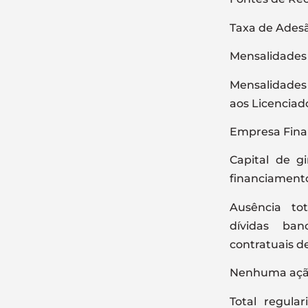
Taxa de Ades
Mensalidades 
Mensalidades
aos Licenciad
Empresa Fina
Capital de g
financiamento
Ausência tot
dívidas ban
contratuais de
Nenhuma ação 
Total regula