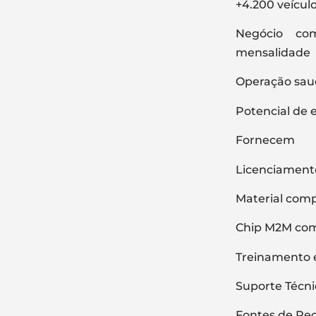
+4.200 veícul
Negócio com
mensalidade
Operação sau
Potencial de 
Fornecem
Licenciament
Material comp
Chip M2M com
Treinamento e
Suporte Téc
Fontes de Rec