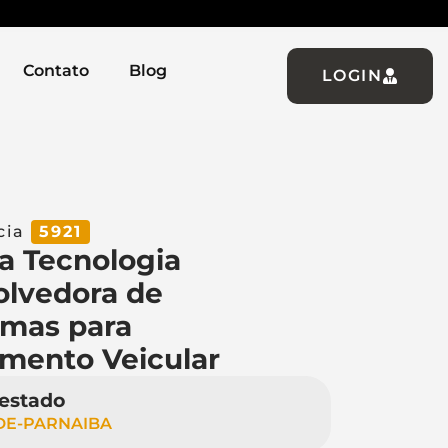
Contato
Blog
LOGIN
cia
5921
a Tecnologia
olvedora de
rmas para
mento Veicular
 estado
DE-PARNAIBA