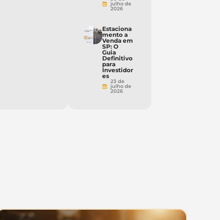
julho de
2026
Estaciona
mento a
Venda em
SP: O
Guia
Definitivo
para
Investidor
es
23 de
julho de
2026