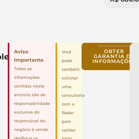
OBTER
Aviso
Você
lementares
GARANTIA DE
Importante
pode
INFORMAÇÕES
Todas as
também
informações
solicitar
contidas neste
uma
anúncio são de
consultoria
responsabilidade
com a
exclusiva do
Radar
responsável do
para
negócio à venda.
validar
Verifique os
100%