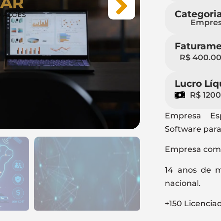
Categori
Empres
Faturame
R$ 400.0
Lucro Líq
R$ 120
Empresa Es
Software par
Empresa com 
14 anos de m
nacional.
+150 Licenciad