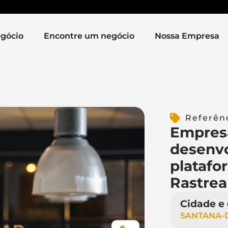
gócio
Encontre um negócio
Nossa Empresa
Referên
Empres
desenv
platafo
Rastrea
Cidade e
SANTANA-