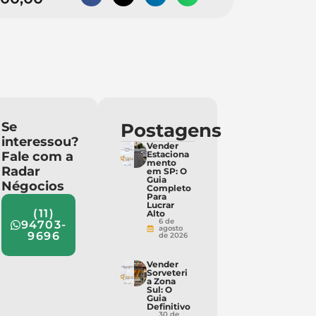
Se
Postagens
interessou?
Vender
Fale com a
Estaciona
mento
Radar
em SP: O
Guia
Négocios
Completo
Para
Lucrar
(11)
Alto
6 de
94703-
agosto
9696
de 2026
Vender
Sorveteri
a Zona
Sul: O
Guia
Definitivo
30 de