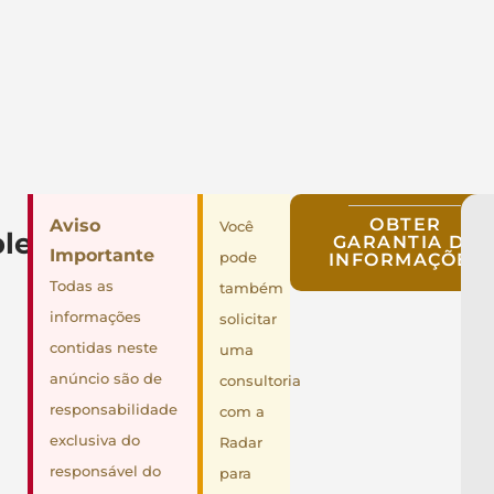
OBTER
Aviso
Você
lementares
GARANTIA DE
Importante
pode
INFORMAÇÕES
Todas as
também
informações
solicitar
contidas neste
uma
anúncio são de
consultoria
responsabilidade
com a
exclusiva do
Radar
responsável do
para