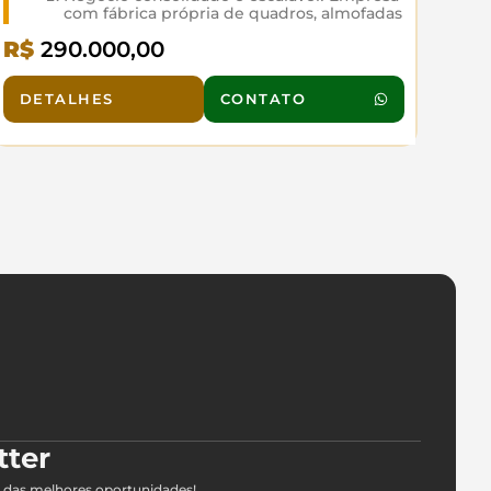
com fábrica própria de quadros, almofadas
e mousepads por sublimação, garantindo
R$
290.000,00
alta margem e controle total. Presença
ativa em plataforma mercado livre e site,
somada a vendas diretas e atacado,
DETALHES
CONTATO
criando múltiplos fluxos de receita.
Operação estruturada e pronta para
crescimento. Localização estratégica em
São Caetano do Sul. Oportunidade para
investidor que busca um negócio no
promissor mercado de personalizados e
decorativos.
220 MTS
tter
 das melhores oportunidades!