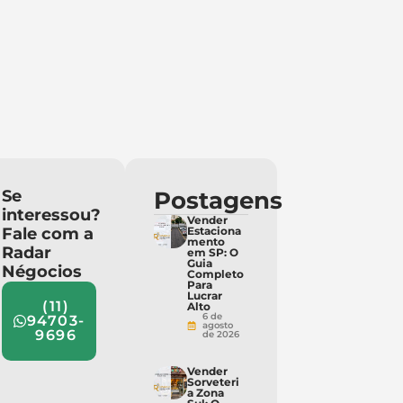
Se
Postagens
interessou?
Vender
Fale com a
Estaciona
mento
Radar
em SP: O
Guia
Négocios
Completo
Para
Lucrar
(11)
Alto
6 de
94703-
agosto
9696
de 2026
Vender
Sorveteri
a Zona