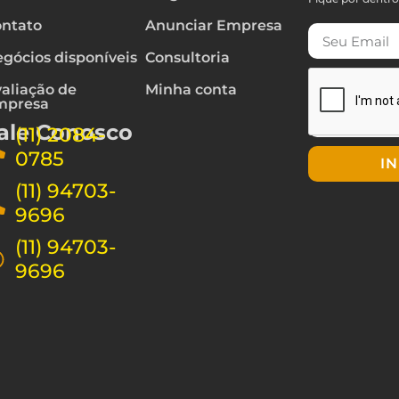
ntato
Anunciar Empresa
gócios disponíveis
Consultoria
aliação de
Minha conta
mpresa
ale Conosco
(11) 2084-
0785
I
(11) 94703-
9696
(11) 94703-
9696