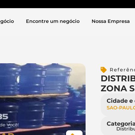
gócio
Encontre um negócio
Nossa Empresa
Referên
DISTRI
ZONA S
Cidade e
SAO-PAUL
Categori
Distrib