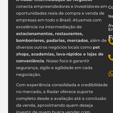
conecta empreendedores e investidores em
Co
Agende sua visita e conheça os detalhes!
oportunidades reais de compra e venda de
Ne
empresas em todo o Brasil. Atuamos com
Av
excelência na intermediação de
E
estacionamentos, restaurantes,
F
bombonieres, padarias, mercados
, além de
diversos outros negócios locais como
pet
shops, academias, lava‑rápidos e lojas de
conveniência
. Nosso foco é garantir
segurança, sigilo e agilidade em cada
negociação.
Com experiência consolidada e credibilidade
no mercado, a Radar oferece suporte
completo desde a avaliação até a conclusão
da venda, aproximando quem deseja
investir de quem busca vender com