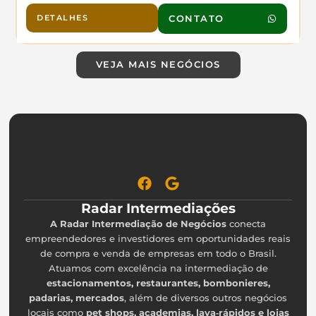
geladeira cervejeira,Geladeira horizontal tambem
balcão de frios, prateleiras expositoras de
DETALHES
CONTATO
produtos, Equipamentos de empresa de pão
congelado (forno elétrico, freezer e
expositor)Balança digital, Fatiador de frios
Armário expositor de Pães, Adega de vinhos e
VEJA MAIS NEGÓCIOS
Bebidas, Expositor de mantimentos Muitas caixas
de refrigerante retornável Computador com
programa de emissão de cupom fiscal Painel de
expositores plásticos com dosadores para vendas
de produtos a granel. Potencial de grande
faturamento, ponto excelente. Trabalha com mix
de frios, massas frescas, bomboniere. Pode
explorar muito mais o espaço com outros
produtos. Atualmente não tem funcionários.
Radar Intermediações
A Radar Intermediação de Negócios
conecta
empreendedores e investidores em oportunidades reais
de compra e venda de empresas em todo o Brasil.
Atuamos com excelência na intermediação de
estacionamentos, restaurantes, bombonieres,
padarias, mercados
, além de diversos outros negócios
locais como
pet shops, academias, lava‑rápidos e lojas