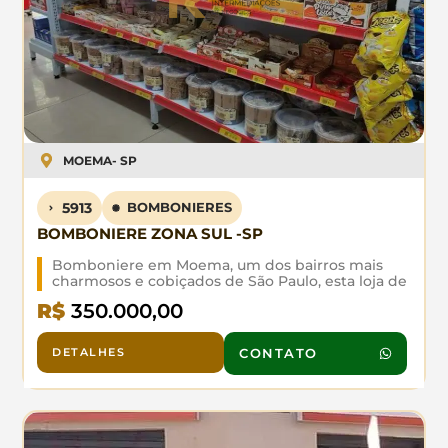
MOEMA
- SP
5913
BOMBONIERES
BOMBONIERE ZONA SUL -SP
Bomboniere em Moema, um dos bairros mais
charmosos e cobiçados de São Paulo, esta loja de
doces e bomboniere oferece uma excelente
R$
350.000,00
localização, com alto fluxo de clientes e fácil
acesso. ao metrô. De segunda a sábado, das 8:00
às 20:00 horas. Negócio consolidado e com
DETALHES
CONTATO
grande margem para expansão. Com Ótimo LL
R$ 10.000,00