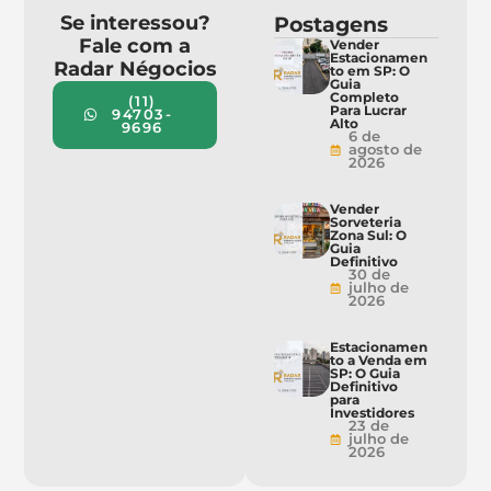
Se interessou?
Postagens
Fale com a
Vender
Estacionamen
Radar Négocios
to em SP: O
Guia
Completo
(11)
Para Lucrar
94703-
Alto
9696
6 de
agosto de
2026
Vender
Sorveteria
Zona Sul: O
Guia
Definitivo
30 de
julho de
2026
Estacionamen
to a Venda em
SP: O Guia
Definitivo
para
Investidores
23 de
julho de
2026