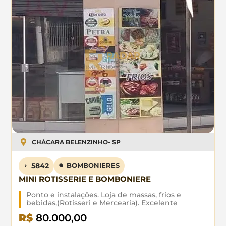
CHÁCARA BELENZINHO
- SP
5842
BOMBONIERES
MINI ROTISSERIE E BOMBONIERE
Ponto e instalações. Loja de massas, frios e
bebidas,(Rotisseri e Mercearia). Excelente
localização. Boa clientela. Equipamentos: Um
R$
80.000,00
freezer horizontal, uma geladeira uma porta, uma