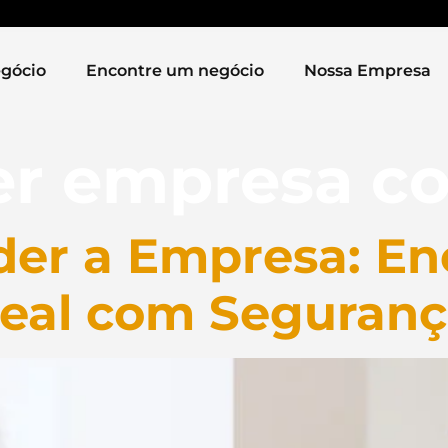
gócio
Encontre um negócio
Nossa Empresa
r empresa co
der a Empresa: En
eal com Seguran