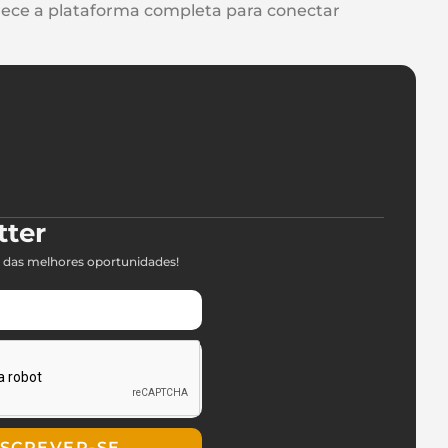
rece a plataforma completa para conectar
tter
 das melhores oportunidades!
NSCREVER-SE