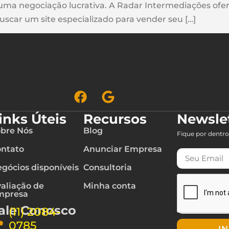
 uma negociação lucrativa. A Radar Intermediações ofe
buscar um site especializado para vender seu […]
inks Úteis
Recursos
Newsle
bre Nós
Blog
Fique por dentro
ntato
Anunciar Empresa
gócios disponíveis
Consultoria
aliação de
Minha conta
mpresa
ale Conosco
(11) 2084-
0785
I