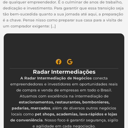
de qualquer empreendedor. É o culminar de anos de trabalho,
dedicação e investimento. Para garantir que essa transição seja
tão bem-sucedida quanto a sua jornada até aqui, a preparação
é a chave. Pense nisso como preparar sua casa para a visita de
um comprador exigente: […]
Radar Intermediações
A Radar Intermediação de Negócios
conecta
empreendedores e investidores em oportunidades reais
de compra e venda de empresas em todo o Brasil.
Atuamos com excelência na intermediação de
estacionamentos, restaurantes, bombonieres,
padarias, mercados
, além de diversos outros negócios
locais como
pet shops, academias, lava‑rápidos e lojas
de conveniência
. Nosso foco é garantir segurança, sigilo
e agilidade em cada negociação.