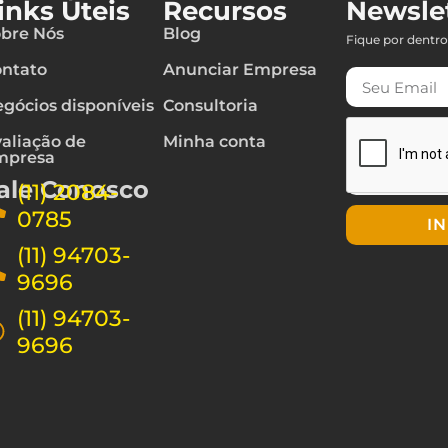
inks Úteis
Recursos
Newsle
bre Nós
Blog
Fique por dentro
ntato
Anunciar Empresa
gócios disponíveis
Consultoria
aliação de
Minha conta
mpresa
ale Conosco
(11) 2084-
0785
I
(11) 94703-
9696
(11) 94703-
9696