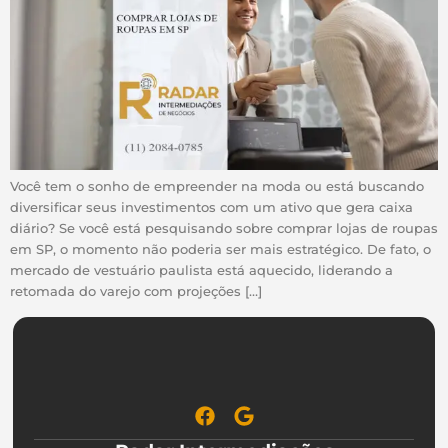
Você tem o sonho de empreender na moda ou está buscando
diversificar seus investimentos com um ativo que gera caixa
diário? Se você está pesquisando sobre comprar lojas de roupas
em SP, o momento não poderia ser mais estratégico. De fato, o
mercado de vestuário paulista está aquecido, liderando a
retomada do varejo com projeções […]