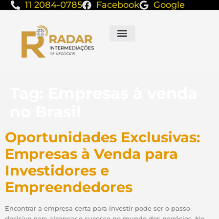
11 2084-0785
Facebook
Google
Tag:
Empresas à venda
no Brasil
Oportunidades Exclusivas:
Empresas à Venda para
Investidores e
Empreendedores
Encontrar a empresa certa para investir pode ser o passo
decisivo para alcançar o sucesso no mundo dos negócios. No