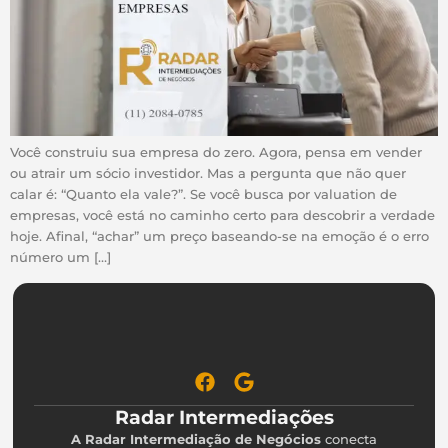
Você construiu sua empresa do zero. Agora, pensa em vender
ou atrair um sócio investidor. Mas a pergunta que não quer
calar é: “Quanto ela vale?”. Se você busca por valuation de
empresas, você está no caminho certo para descobrir a verdade
hoje. Afinal, “achar” um preço baseando-se na emoção é o erro
número um […]
Radar Intermediações
A Radar Intermediação de Negócios
conecta