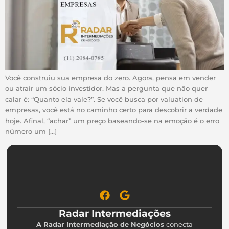
Você construiu sua empresa do zero. Agora, pensa em vender
ou atrair um sócio investidor. Mas a pergunta que não quer
calar é: “Quanto ela vale?”. Se você busca por valuation de
empresas, você está no caminho certo para descobrir a verdade
hoje. Afinal, “achar” um preço baseando-se na emoção é o erro
número um […]
Radar Intermediações
A Radar Intermediação de Negócios
conecta