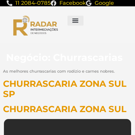
11 2084-0785
Facebook
Google
Negócio:
Churrascarias
As melhores churrascarias com rodízio e carnes nobres.
CHURRASCARIA ZONA SUL
SP
CHURRASCARIA ZONA SUL